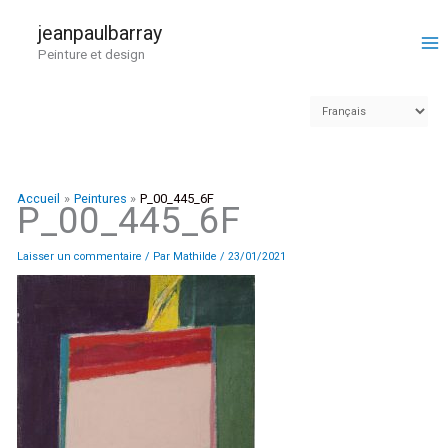
Aller
au
jeanpaulbarray
contenu
Peinture et design
Accueil
Peintures
P_00_445_6F
P_00_445_6F
Laisser un commentaire
/ Par
Mathilde
/
23/01/2021