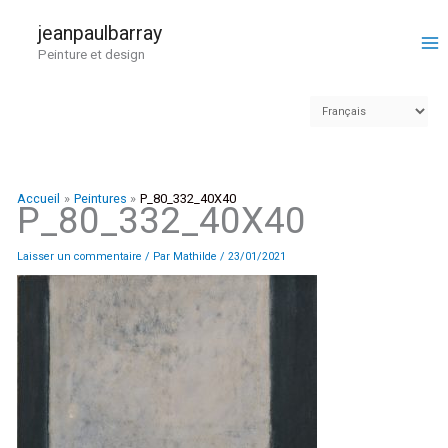
Aller
au
jeanpaulbarray
contenu
Peinture et design
Accueil
Peintures
P_80_332_40X40
P_80_332_40X40
Laisser un commentaire
/ Par
Mathilde
/
23/01/2021