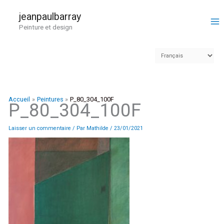
Aller
au
jeanpaulbarray
contenu
Peinture et design
Accueil
Peintures
P_80_304_100F
P_80_304_100F
Laisser un commentaire
/ Par
Mathilde
/
23/01/2021