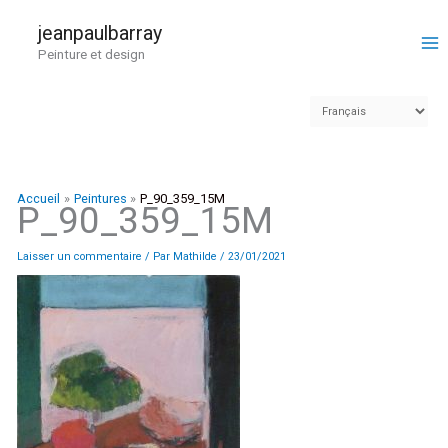
Aller
au
jeanpaulbarray
contenu
Peinture et design
Accueil
Peintures
P_90_359_15M
P_90_359_15M
Laisser un commentaire
/ Par
Mathilde
/
23/01/2021