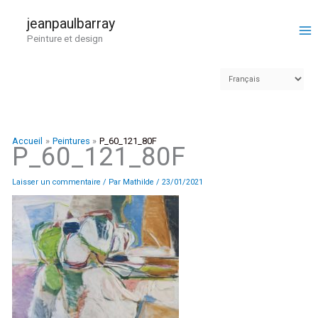
Aller
au
jeanpaulbarray
contenu
Peinture et design
Accueil
Peintures
P_60_121_80F
P_60_121_80F
Laisser un commentaire
/ Par
Mathilde
/
23/01/2021