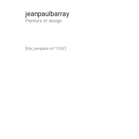
Aller
au
jeanpaulbarray
contenu
Peinture et design
[hfe_template id='7930']