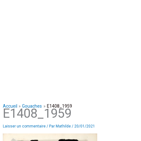
Accueil
Gouaches
E1408_1959
E1408_1959
Laisser un commentaire
/ Par
Mathilde
/
20/01/2021