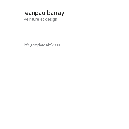
Aller
au
jeanpaulbarray
contenu
Peinture et design
[hfe_template id='7930']