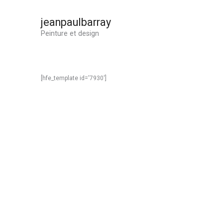
Aller
au
jeanpaulbarray
contenu
Peinture et design
[hfe_template id='7930']