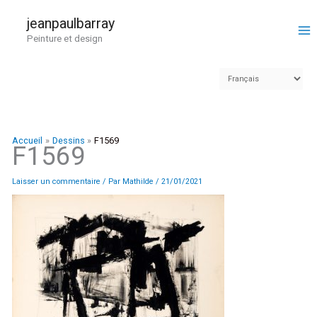
Aller
au
jeanpaulbarray
contenu
Peinture et design
Accueil
Dessins
F1569
F1569
Laisser un commentaire
/ Par
Mathilde
/
21/01/2021