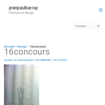
Aller
au
jeanpaulbarray
contenu
Peinture et design
Accueil
Design
16concours
16concours
Laisser un commentaire
/ Par
Mathilde
/
16/12/2013