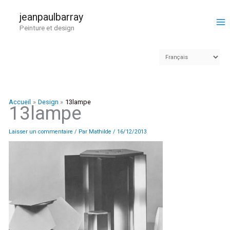
Aller
au
jeanpaulbarray
contenu
Peinture et design
Accueil
Design
13lampe
13lampe
Laisser un commentaire
/ Par
Mathilde
/
16/12/2013