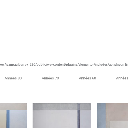
ww/jeanpaulbarray_520/public/wp-content/plugins/elementor/includes/api.php
on li
Années 80
Années 70
Années 60
Années