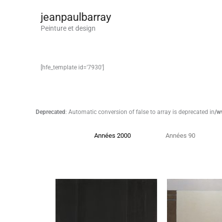
Aller
jeanpaulbarray
au
contenu
Peinture et design
[hfe_template id='7930']
Deprecated
: Automatic conversion of false to array is deprecated in
/w
Années 2000
Années 90